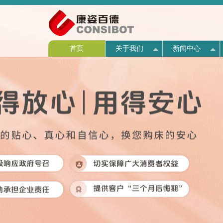
首页
关于我们
新闻中心
企业介绍
公司新闻
产品介绍
西点介绍
人才战略
营销活动
企业简介
联系方式
战略规
专题活
产品生
师资力
高管团
店面展
新闻动
企业文化
公益活动
产品验证
名师指路
人才发展
售后服务
历史回顾
组织机
媒体报
产品价
图说西
团队风
联系我
资质荣誉
视频中心
人才招聘
董事长
HR宣
关于我们
新闻中心
产品中心
西点商学院
人才中心
营销中心
康复医院
联系我们
发展历程
招聘信息
专利证