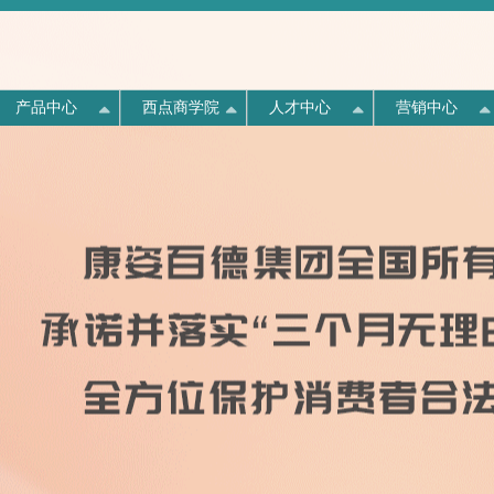
产品中心
西点商学院
人才中心
营销中心
《中国消费者报》专题报道
全憩6小时，精神一整天
西点介绍
人才战略
“畅游北戴河·欢乐健康行”
康姿百德全国分布
划
动
产线
量
队
示
态
“创造良好营商环境 保护消费者合法
年中盛宴华丽开启
权益”座谈会
构
道
格
点
采
们
康姿百德专注于对生命健康的永恒需求，以创新的
康姿百德定义科学补磁载体。让人体舒适安眠，本
美国“西点军校”培养出了大量世界500强企业的高
公司分布于安徽、北京、福建、广东、贵州 河
技术为核心，以卓越人才培养为后盾，致力于让人
该如“磁”。打造1/3生命时间全贴合家居磁能空间；
管,甚至CEO。康姿百德公司把企业商学院定名
7月6日上午8时许，康姿百德2015年市场营销管理
北、河南、黑龙江、湖南、吉林、江苏、江西、辽
介绍
言
们拥有舒适睡眠环境。
《中国消费者报》对此次座谈会进行了专题报道。
为“康姿百德西点商学院”，就是立意于把“西点军
专题研修会在南戴河阳光国际会议中心会议厅三楼
宁、内蒙 、山东、山西、陕西、上海、四川、天
康姿百德集团董事长李银祥作为优秀企业代表，受
校”培养领导者的理念精髓渗入到商学院的教学
举行。
津、新疆、浙江等各省市。
书
邀出席本次座谈会，并就“三个月无理由退货推行
中，像培养战士那样培养企业管理者。
四年来取得的成果”进行了交流和分享。