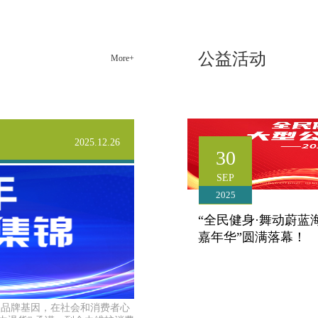
化，这让我坚信我所做的事业一定可以帮助更多的
人。 从一名督导一直到现在管理几十人团队的区域经
理，康姿百德为我提供了我无法想象的成长环境，带
公益活动
More+
给我太多太多的感动，这里是让梦想变成现实的地
方。
张海良自营公司区域经理（管培生）
2025.12.26
30
SEP
2025
“全民健身·舞动蔚蓝
嘉年华”圆满落幕！
山海见证，激情永续。历时
入品牌基因，在社会和消费者心
2025北戴河全景健身操嘉