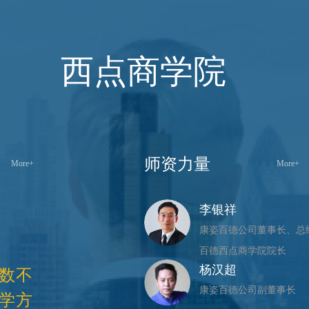
西点商学院
师资力量
More+
More+
李银祥
康姿百德公司董事长、总
百德西点商学院院长
杨汉超
为数不
康姿百德公司副董事长
教学方