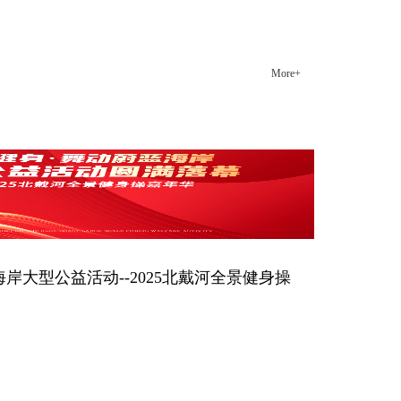
井然有序。 西点商学院给了我很多东西，从理论知识
到品格塑造，都使我焕然一新。未来的我一定会做的
更好！
More+
郑东方店面经理
海岸大型公益活动--2025北戴河全景健身操
一个月的“全民健身·舞动蔚蓝海岸大型公益活动——
年华”圆满落下帷幕。