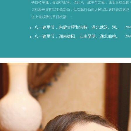
铁血铸军魂，赤诚护山河。值此八一建军节之际，康姿百德全国
店积极开展拥军主题活动，以实际行动向人民军队致以崇高敬意
送上最诚挚的节日祝福。...
八一建军节，内蒙古呼和浩特、湖北武汉、河...
202
八一建军节，湖南益阳、云南昆明、湖北仙桃...
202