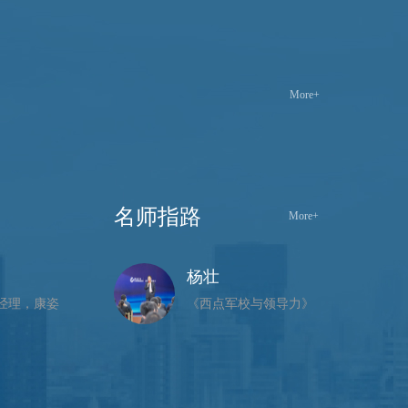
More+
名师指路
More+
杨壮
经理，康姿
《西点军校与领导力》