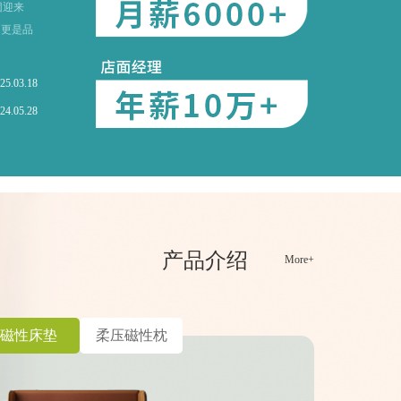
团迎来
，更是品
25.03.18
24.05.28
产品介绍
More+
磁性床垫
柔压磁性枕