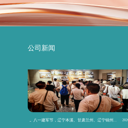
公司新闻
八一建军节，辽宁本溪、甘肃兰州、辽宁锦州...
202