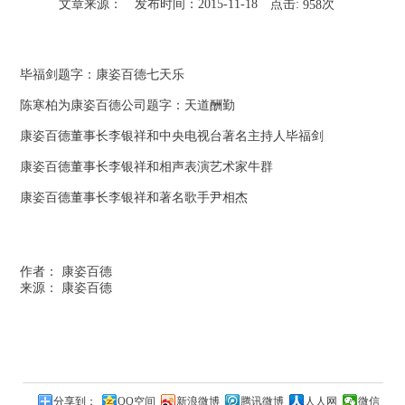
文章来源：
发布时间：2015-11-18
点击:
次
958
毕福剑题字：康姿百德七天乐
陈寒柏为康姿百德公司题字：天道酬勤
康姿百德董事长李银祥和中央电视台著名主持人毕福剑
康姿百德董事长李银祥和相声表演艺术家牛群
康姿百德董事长李银祥和著名歌手尹相杰
作者： 康姿百德
来源： 康姿百德
分享到：
QQ空间
新浪微博
腾讯微博
人人网
微信