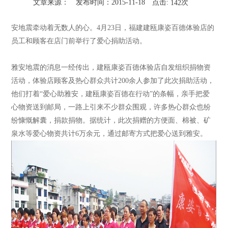
文章来源：
发布时间：2015-11-18
点击:
次
142
安地震牵动着无数人的心。4月23日，福建建瓯康姿百德体验店的
员工和顾客在店门前举行了爱心捐助活动。
雅安地震的消息一经传出，建瓯康姿百德体验店自发组织捐物资
活动，体验店顾客及热心群众共计200余人参加了此次捐助活动，
他们打着“爱心助雅安，建瓯康姿百德在行动”的条幅，亲手把爱
心物资送到邮局，一路上引来不少群众围观，许多热心群众也纷
纷慷慨解囊，捐款捐物。据统计，此次捐赠的方便面、棉被、矿
泉水等爱心物资共计6万余元，通过邮寄方式把爱心送到雅安。