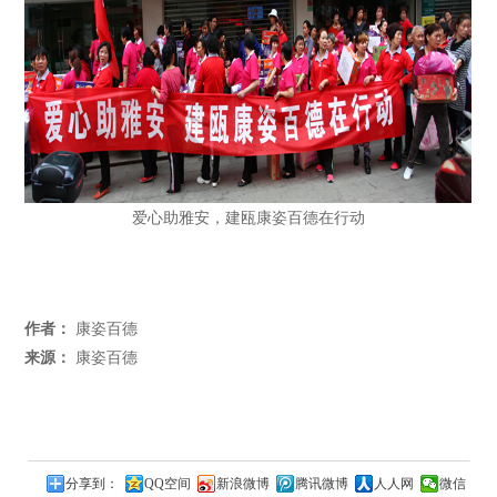
爱心助雅安，建瓯康姿百德在行动
作者：
康姿百德
来源：
康姿百德
分享到：
QQ空间
新浪微博
腾讯微博
人人网
微信