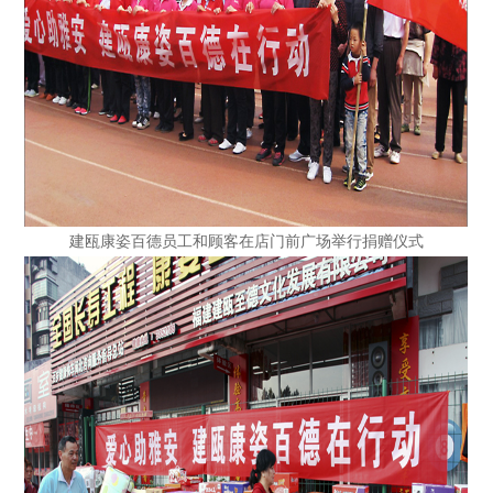
建瓯康姿百德员工和顾客在店门前广场举行捐赠仪式