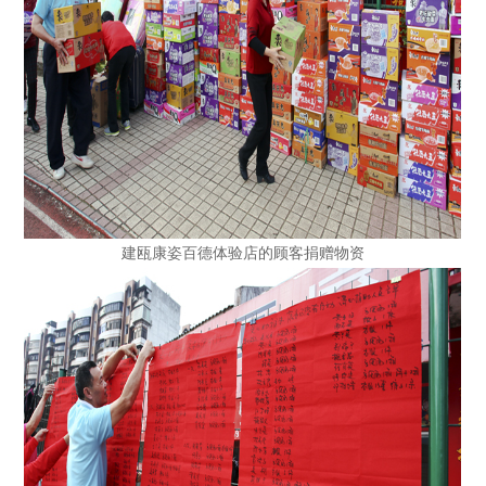
建瓯康姿百德体验店的顾客捐赠物资