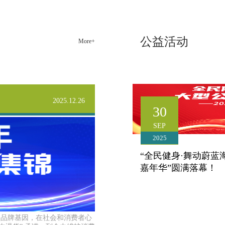
化，这让我坚信我所做的事业一定可以帮助更多的
人。 从一名督导一直到现在管理几十人团队的区域经
理，康姿百德为我提供了我无法想象的成长环境，带
公益活动
More+
给我太多太多的感动，这里是让梦想变成现实的地
方。
张海良自营公司区域经理（管培生）
2025.12.26
30
SEP
2025
“全民健身·舞动蔚蓝
嘉年华”圆满落幕！
山海见证，激情永续。历时
入品牌基因，在社会和消费者心
2025北戴河全景健身操嘉