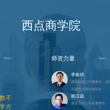
西点商学院
师资力量
More+
More+
李银祥
康姿百德公司董事长、总
百德西点商学院院长
杨汉超
为数不
康姿百德公司副董事长
教学方