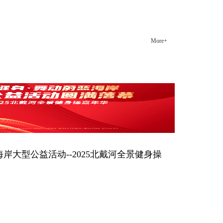
井然有序。 西点商学院给了我很多东西，从理论知识
到品格塑造，都使我焕然一新。未来的我一定会做的
更好！
More+
郑东方店面经理
海岸大型公益活动--2025北戴河全景健身操
一个月的“全民健身·舞动蔚蓝海岸大型公益活动——
年华”圆满落下帷幕。