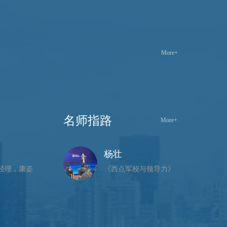
More+
名师指路
More+
杨壮
经理，康姿
《西点军校与领导力》