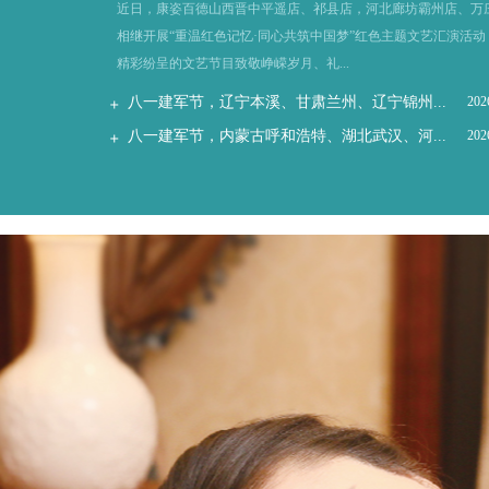
近日，康姿百德山西晋中平遥店、祁县店，河北廊坊霸州店、万
相继开展“重温红色记忆·同心共筑中国梦”红色主题文艺汇演活动
精彩纷呈的文艺节目致敬峥嵘岁月、礼...
八一建军节，辽宁本溪、甘肃兰州、辽宁锦州...
202
八一建军节，内蒙古呼和浩特、湖北武汉、河...
202