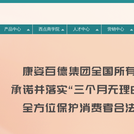
产品中心
西点商学院
人才中心
营销中心
《中国消费者报》专题报道
全憩6小时，精神一整天
西点介绍
人才战略
“畅游北戴河·欢乐健康行”
康姿百德全国分布
划
动
产线
量
队
示
态
“创造良好营商环境 保护消费者合法
年中盛宴华丽开启
权益”座谈会
构
道
格
点
采
们
康姿百德专注于对生命健康的永恒需求，以创新的
康姿百德定义科学补磁载体。让人体舒适安眠，本
美国“西点军校”培养出了大量世界500强企业的高
公司分布于安徽、北京、福建、广东、贵州 河
技术为核心，以卓越人才培养为后盾，致力于让人
该如“磁”。打造1/3生命时间全贴合家居磁能空间；
管,甚至CEO。康姿百德公司把企业商学院定名
7月6日上午8时许，康姿百德2015年市场营销管理
北、河南、黑龙江、湖南、吉林、江苏、江西、辽
介绍
言
们拥有舒适睡眠环境。
《中国消费者报》对此次座谈会进行了专题报道。
为“康姿百德西点商学院”，就是立意于把“西点军
专题研修会在南戴河阳光国际会议中心会议厅三楼
宁、内蒙 、山东、山西、陕西、上海、四川、天
康姿百德集团董事长李银祥作为优秀企业代表，受
校”培养领导者的理念精髓渗入到商学院的教学
举行。
津、新疆、浙江等各省市。
书
邀出席本次座谈会，并就“三个月无理由退货推行
中，像培养战士那样培养企业管理者。
四年来取得的成果”进行了交流和分享。