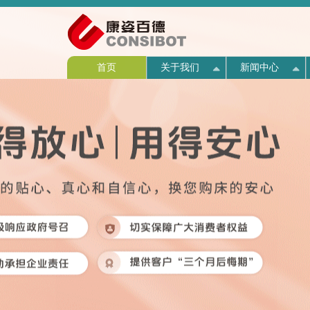
首页
关于我们
新闻中心
企业介绍
公司新闻
产品介绍
西点介绍
人才战略
营销活动
企业简介
联系方式
战略规
专题活
产品生
师资力
高管团
店面展
新闻动
企业文化
公益活动
产品验证
名师指路
人才发展
售后服务
历史回顾
组织机
媒体报
产品价
图说西
团队风
联系我
资质荣誉
视频中心
人才招聘
董事长
HR宣
关于我们
新闻中心
产品中心
西点商学院
人才中心
营销中心
康复医院
联系我们
发展历程
招聘信息
专利证