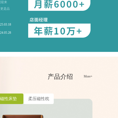
团迎来
，更是品
25.03.18
24.05.28
产品介绍
More+
磁性床垫
柔压磁性枕