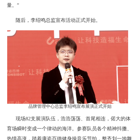
量。”
随后，李绍鸣总监宣布活动正式开始。
品牌管理中心总监李绍鸣宣布展演正式开始
现场82支展演队伍，浩浩荡荡、首尾相连，偌大的体
育场瞬时变成一个律动的海洋。参赛队员各个精神抖擞、
热情高涨，踏着康姿百德健身操音乐节拍，整齐划一地舞