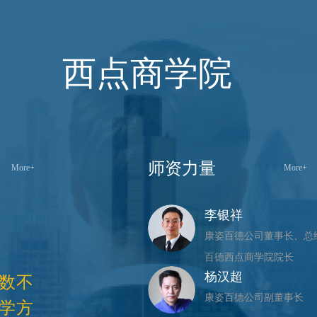
西点商学院
师资力量
More+
More+
李银祥
康姿百德公司董事长、总
百德西点商学院院长
杨汉超
为数不
康姿百德公司副董事长
教学方