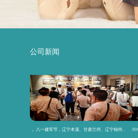
公司新闻
八一建军节，辽宁本溪、甘肃兰州、辽宁锦州...
202