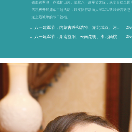
铁血铸军魂，赤诚护山河。值此八一建军节之际，康姿百德全国
店积极开展拥军主题活动，以实际行动向人民军队致以崇高敬意
送上最诚挚的节日祝福。...
八一建军节，内蒙古呼和浩特、湖北武汉、河...
202
八一建军节，湖南益阳、云南昆明、湖北仙桃...
202