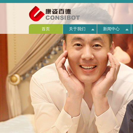
首页
关于我们
新闻中心
企业介绍
公司新闻
产品介绍
西点介绍
人才战略
营销活动
企业简介
联系方式
战略规
专题活
产品生
师资力
高管团
店面展
新闻动
企业文化
公益活动
产品验证
名师指路
人才发展
售后服务
历史回顾
组织机
媒体报
产品价
图说西
团队风
联系我
资质荣誉
视频中心
人才招聘
董事长
HR宣
关于我们
新闻中心
产品中心
西点商学院
人才中心
营销中心
康复医院
联系我们
发展历程
招聘信息
专利证