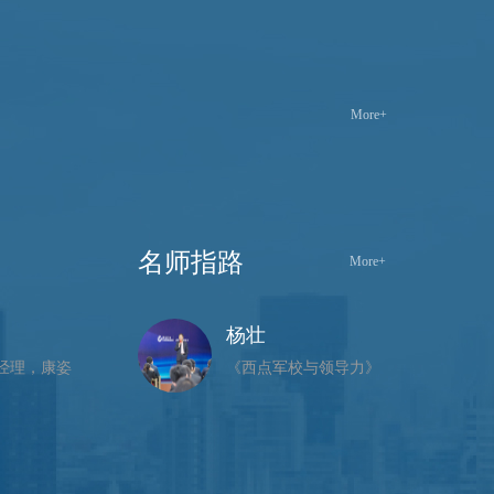
More+
名师指路
More+
杨壮
经理，康姿
《西点军校与领导力》