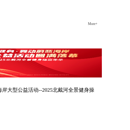
井然有序。 西点商学院给了我很多东西，从理论知识
到品格塑造，都使我焕然一新。未来的我一定会做的
更好！
More+
郑东方店面经理
海岸大型公益活动--2025北戴河全景健身操
一个月的“全民健身·舞动蔚蓝海岸大型公益活动——
年华”圆满落下帷幕。