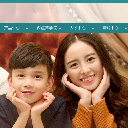
产品中心
西点商学院
人才中心
营销中心
《中国消费者报》专题报道
全憩6小时，精神一整天
西点介绍
人才战略
“畅游北戴河·欢乐健康行”
康姿百德全国分布
划
动
产线
量
队
示
态
“创造良好营商环境 保护消费者合法
年中盛宴华丽开启
权益”座谈会
构
道
格
点
采
们
康姿百德专注于对生命健康的永恒需求，以创新的
康姿百德定义科学补磁载体。让人体舒适安眠，本
美国“西点军校”培养出了大量世界500强企业的高
公司分布于安徽、北京、福建、广东、贵州 河
技术为核心，以卓越人才培养为后盾，致力于让人
该如“磁”。打造1/3生命时间全贴合家居磁能空间；
管,甚至CEO。康姿百德公司把企业商学院定名
7月6日上午8时许，康姿百德2015年市场营销管理
北、河南、黑龙江、湖南、吉林、江苏、江西、辽
介绍
言
们拥有舒适睡眠环境。
《中国消费者报》对此次座谈会进行了专题报道。
为“康姿百德西点商学院”，就是立意于把“西点军
专题研修会在南戴河阳光国际会议中心会议厅三楼
宁、内蒙 、山东、山西、陕西、上海、四川、天
康姿百德集团董事长李银祥作为优秀企业代表，受
校”培养领导者的理念精髓渗入到商学院的教学
举行。
津、新疆、浙江等各省市。
书
邀出席本次座谈会，并就“三个月无理由退货推行
中，像培养战士那样培养企业管理者。
四年来取得的成果”进行了交流和分享。