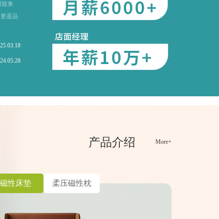
团迎来
，更是品
25.03.18
24.05.28
产品介绍
More+
磁性床垫
柔压磁性枕