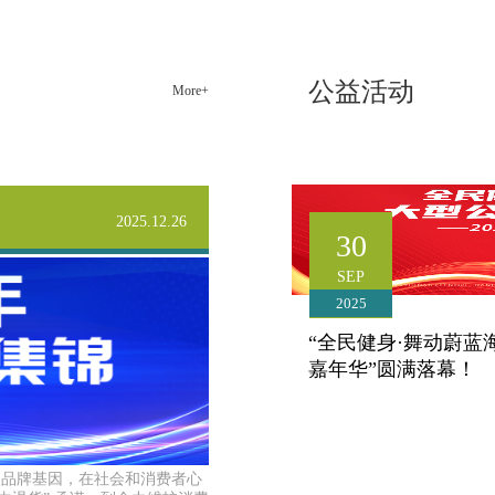
化，这让我坚信我所做的事业一定可以帮助更多的
人。 从一名督导一直到现在管理几十人团队的区域经
理，康姿百德为我提供了我无法想象的成长环境，带
公益活动
More+
给我太多太多的感动，这里是让梦想变成现实的地
方。
张海良自营公司区域经理（管培生）
2025.12.26
30
SEP
2025
“全民健身·舞动蔚蓝
嘉年华”圆满落幕！
山海见证，激情永续。历时
入品牌基因，在社会和消费者心
2025北戴河全景健身操嘉